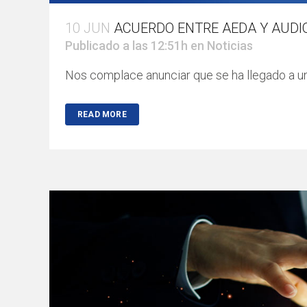
10 JUN
ACUERDO ENTRE AEDA Y AUDI
Publicado a las 12:51h
en
Noticias
Nos complace anunciar que se ha llegado a un
READ MORE