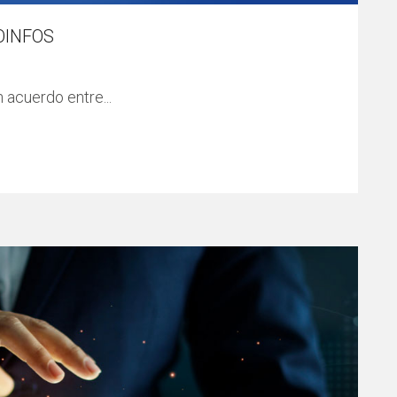
OINFOS
 acuerdo entre...