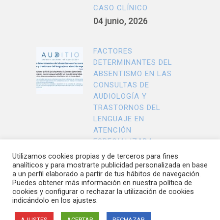
CASO CLÍNICO
04 junio, 2026
FACTORES
DETERMINANTES DEL
ABSENTISMO EN LAS
CONSULTAS DE
AUDIOLOGÍA Y
TRASTORNOS DEL
LENGUAJE EN
ATENCIÓN
ESPECIALIZADA
29 abril, 2026
Utilizamos cookies propias y de terceros para fines
analíticos y para mostrarte publicidad personalizada en base
a un perfil elaborado a partir de tus hábitos de navegación.
Puedes obtener más información en nuestra política de
cookies y configurar o rechazar la utilización de cookies
indicándolo en los ajustes.
© Copyright AEDA |
Política de Privacidad
|
Aviso Legal
|
Política de Cookies
AJUSTES
ACEPTAR
RECHAZAR