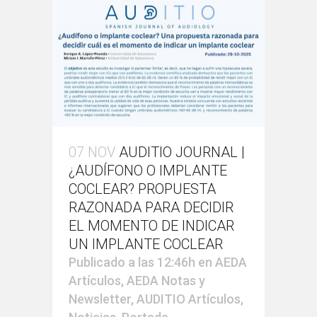
07 NOV
AUDITIO JOURNAL |
¿AUDÍFONO O IMPLANTE
COCLEAR? PROPUESTA
RAZONADA PARA DECIDIR
EL MOMENTO DE INDICAR
UN IMPLANTE COCLEAR
Publicado a las 12:46h
en
AEDA
Artículos
,
AEDA Notas y
Newsletter
,
AUDITIO Artículos
,