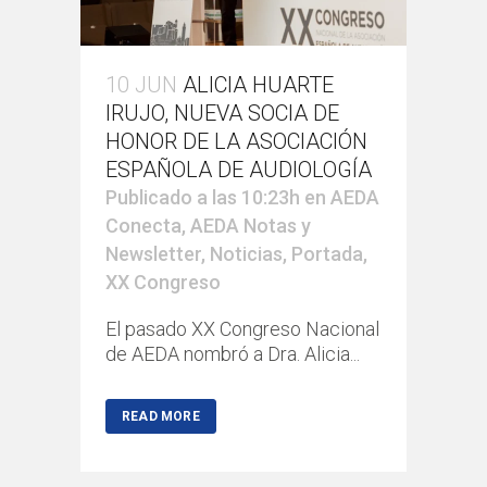
10 JUN
ALICIA HUARTE
IRUJO, NUEVA SOCIA DE
HONOR DE LA ASOCIACIÓN
ESPAÑOLA DE AUDIOLOGÍA
Publicado a las 10:23h
en
AEDA
Conecta
,
AEDA Notas y
Newsletter
,
Noticias
,
Portada
,
XX Congreso
El pasado XX Congreso Nacional
de AEDA nombró a Dra. Alicia...
READ MORE