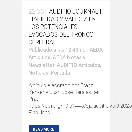
22 OCT
AUDITIO JOURNAL |
FIABILIDAD Y VALIDEZ EN
LOS POTENCIALES
EVOCADOS DEL TRONCO
CEREBRAL
Publicado a las 12:43h
en
AEDA
Artículos
,
AEDA Notas y
Newsletter
,
AUDITIO Artículos
,
Noticias
,
Portada
Artículo elaborado por Franz
Zenker y Juan José Barajas del
Prat
https://doi.org/10.51445/sja.auditio.vol9.202
Fiabilidad...
READ MORE