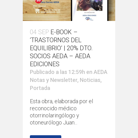
04 SEP
E-BOOK –
‘TRASTORNOS DEL
EQUILIBRIO’ | 20% DTO.
SOCIOS AEDA – AEDA
EDICIONES
Publicado a las 12:59h
en
AEDA
Notas y Newsletter
,
Noticias
,
Portada
Esta obra, elaborada por el
reconocido médico
otorrinolaringólogo y
otoneurólogo Juan...