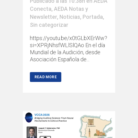
Publicado a las 10:38h
en
AEDA
Conecta
,
AEDA Notas y
Newsletter
,
Noticias
,
Portada
,
Sin categorizar
https://youtu.be/x0tGLbXErWw?
si=XPRjNhsfWLlSlQAo En el día
Mundial de la Audición, desde
Asociación Española de...
READ MORE