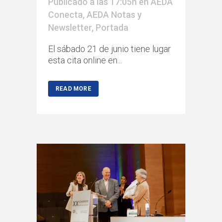
Publicado a las 17:05h
en
AEDA
Conecta
,
AEDA Notas y
Newsletter
,
Portada
El sábado 21 de junio tiene lugar
esta cita online en...
READ MORE