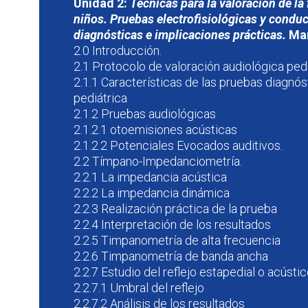
Unidad 2:
Técnicas para la valoración de la
niños. Pruebas electrofisiológicas y conduc
diagnósticas e implicaciones prácticas.
Ma
2.0 Introducción.
2.1 Protocolo de valoración audiológica pedi
2.1.1 Características de las pruebas diagnós
pediátrica
2.1.2 Pruebas audiológicas
2.1.2.1 otoemisiones acústicas
2.1.2.2 Potenciales Evocados auditivos.
2.2 Tímpano-Impedanciometría.
2.2.1 La impedancia acústica
2.2.2 La impedancia dinámica
2.2.3 Realización práctica de la prueba
2.2.4 Interpretación de los resultados
2.2.5 Timpanometría de alta frecuencia
2.2.6 Timpanometría de banda ancha
2.2.7 Estudio del reflejo estapedial o acústic
2.2.7.1 Umbral del reflejo
2.2.7.2 Análisis de los resultados