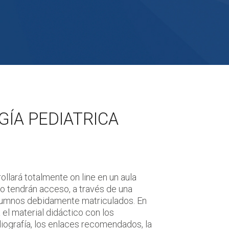
GÍA PEDIATRICA
ollará totalmente on line en un aula
ólo tendrán acceso, a través de una
alumnos debidamente matriculados. En
 el material didáctico con los
bliografía, los enlaces recomendados, la