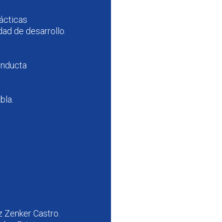
rácticas
dad de desarrollo.
s
onducta
bla.
z Zenker Castro.