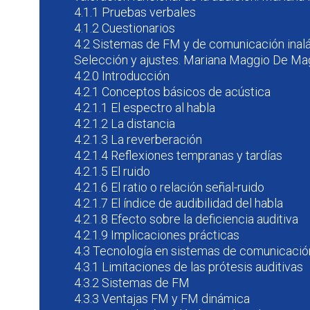
4.1.1 Pruebas verbales
4.1.2 Cuestionarios
4.2 Sistemas de FM y de comunicación inalá
Selección y ajustes. Mariana Maggio De Magg
4.2.0 Introducción
4.2.1 Conceptos básicos de acústica
4.2.1.1 El espectro al habla
4.2.1.2 La distancia
4.2.1.3 La reverberación
4.2.1.4 Reflexiones tempranas y tardías
4.2.1.5 El ruido
4.2.1.6 El ratio o relación señal-ruido
4.2.1.7 El índice de audibilidad del habla
4.2.1.8 Efecto sobre la deficiencia auditiva
4.2.1.9 Implicaciones prácticas
4.3 Tecnología en sistemas de comunicació
4.3.1 Limitaciones de las prótesis auditivas
4.3.2 Sistemas de FM
4.3.3 Ventajas FM y FM dinámica