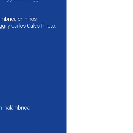
mbrica en niños.
i y Carlos Calvo Prieto.
n inalámbrica