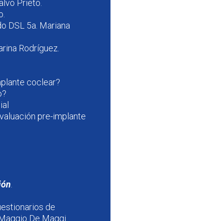
alvo Prieto.
o.
do DSL 5a. Mariana
arina Rodríguez.
mplante coclear?
o?
ial
valuación pre-implante
ión
.
uestionarios de
a Maggio De Maggi.