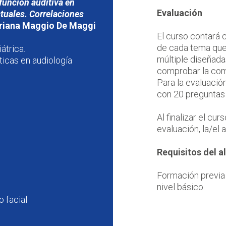
 función auditiva en
Evaluación
tuales. Correlaciones
riana Maggio De Maggi
El curso contará c
de cada tema que
átrica.
múltiple diseñada
ticas en audiología
comprobar la com
Para la evaluación
con 20 preguntas 
Al finalizar el cu
evaluación, la/el
Requisitos del 
Formación previa 
nivel básico.
o facial