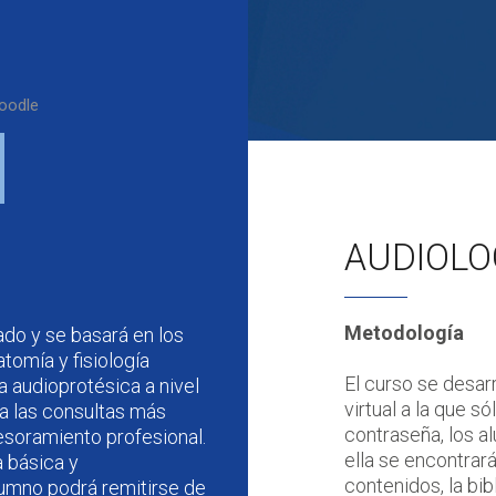
oodle
AUDIOLO
Metodología
ado y se basará en los
tomía y fisiología
El curso se desarr
a audioprotésica a nivel
virtual a la que s
 a las consultas más
contraseña, los 
esoramiento profesional.
ella se encontrará
a básica y
contenidos, la bi
lumno podrá remitirse de