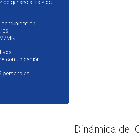
z de ganancia fija y de
de comunicación
ares
a FM/MR
tivos
s de comunicación
R personales
Dinámica del 