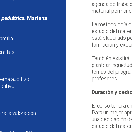
agenda de trabajo 
material permanece
pediátrica.
Mariana
La metodología di
estudio del mater
está elaborado p
amilia.
formación y exper
milias.
También existirá 
plantear inquietu
temas del progra
profesores.
tema auditivo
uditivo
Duración y dedi
El curso tendrá u
Para un mejor ap
ara la valoración
una dedicación de
estudio del materi